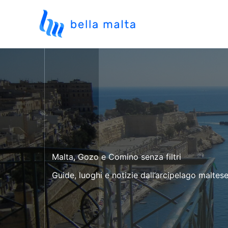
Vai
al
contenuto
Malta, Gozo e Comino senza filtri
Guide, luoghi e notizie dall’arcipelago maltese